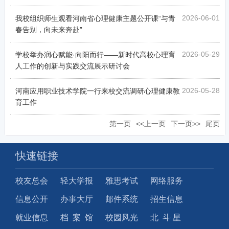
2026-06-01
我校组织师生观看河南省心理健康主题公开课“与青
春告别，向未来奔赴”
2026-05-29
学校举办润心赋能·向阳而行——新时代高校心理育
人工作的创新与实践交流展示研讨会
2026-05-28
河南应用职业技术学院一行来校交流调研心理健康教
育工作
第一页
<<上一页
下一页>>
尾页
快速链接
校友总会
轻大学报
雅思考试
网络服务
信息公开
办事大厅
邮件系统
招生信息
就业信息
档 案 馆
校园风光
北 斗 星