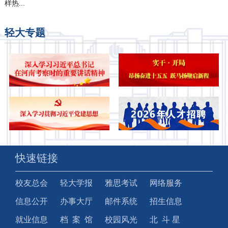
样热...
轻大专题
快速链接
校友总会
轻大学报
雅思考试
网络服务
信息公开
办事大厅
邮件系统
招生信息
就业信息
档 案 馆
校园风光
北 斗 星