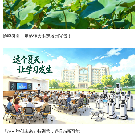
蝉鸣盛夏，定格轻大限定校园光景！
「A²R 智创未来」特训营，遇见Ai新可能