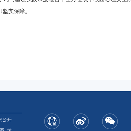
供坚实保障。
息公开
 案 馆