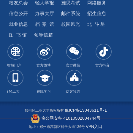
校友总会
轻大学报
雅思考试
网络服务
信息公开
办事大厅
邮件系统
招生信息
就业信息
档 案 馆
校园风光
北 斗 星
图 书 馆
领导信箱
智慧门户
官方微博
官方微信
官方抖音
i 轻工大
在线学习
访客预约
豫ICP备19043611号-1
郑州轻工业大学版权所有
豫公网安备 41010502004744号
VPN入口
地址：郑州市高新区科学大道136号