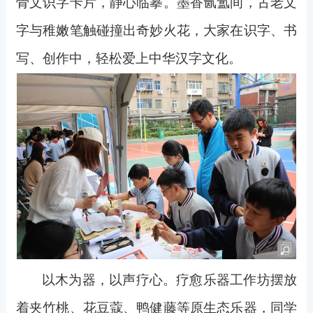
骨文识字卡片，静心临摹。墨香氤氲间，古老文
字与稚嫩笔触碰撞出奇妙火花，大家在识字、书
写、创作中，轻松爱上中华汉字文化。
以木为器，以声疗心。疗愈乐器工作坊摆放
着夹竹桃、花豆蔻、鸭健藤等原生态乐器，同学