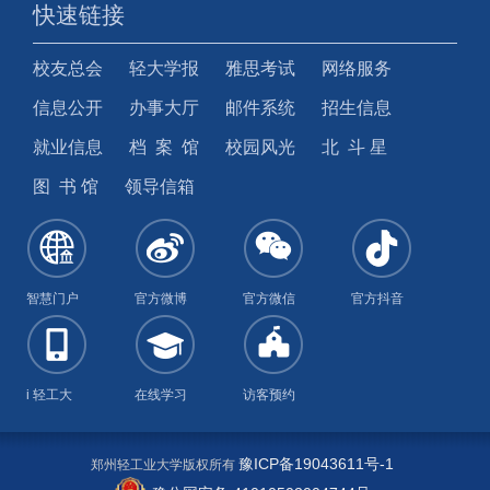
快速链接
校友总会
轻大学报
雅思考试
网络服务
信息公开
办事大厅
邮件系统
招生信息
就业信息
档 案 馆
校园风光
北 斗 星
图 书 馆
领导信箱
智慧门户
官方微博
官方微信
官方抖音
i 轻工大
在线学习
访客预约
豫ICP备19043611号-1
郑州轻工业大学版权所有