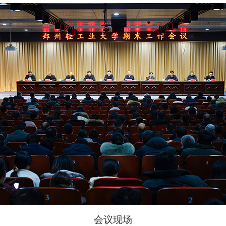
会
议现场