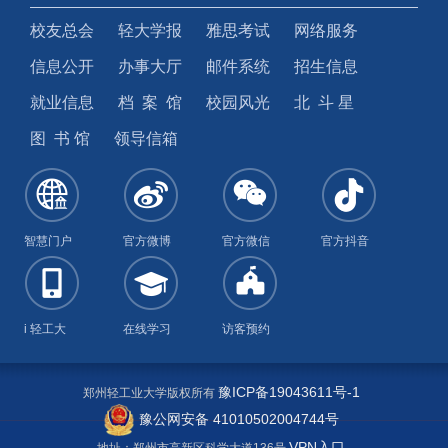
校友总会
轻大学报
雅思考试
网络服务
信息公开
办事大厅
邮件系统
招生信息
就业信息
档 案 馆
校园风光
北 斗 星
图 书 馆
领导信箱
智慧门户
官方微博
官方微信
官方抖音
i 轻工大
在线学习
访客预约
豫ICP备19043611号-1
郑州轻工业大学版权所有
豫公网安备 41010502004744号
VPN入口
地址：郑州市高新区科学大道136号