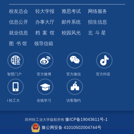
校友总会
轻大学报
雅思考试
网络服务
信息公开
办事大厅
邮件系统
招生信息
就业信息
档 案 馆
校园风光
北 斗 星
图 书 馆
领导信箱
智慧门户
官方微博
官方微信
官方抖音
i 轻工大
在线学习
访客预约
豫ICP备19043611号-1
郑州轻工业大学版权所有
豫公网安备 41010502004744号