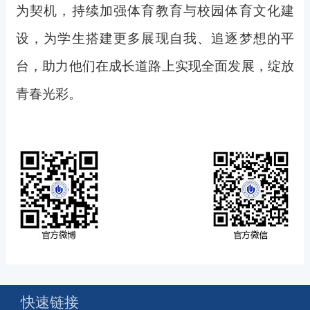
为契机，持续加强体育教育与校园体育文化建
设，为学生搭建更多展现自我、追逐梦想的平
台，助力他们在成长道路上实现全面发展，绽放
青春光彩。
快速链接