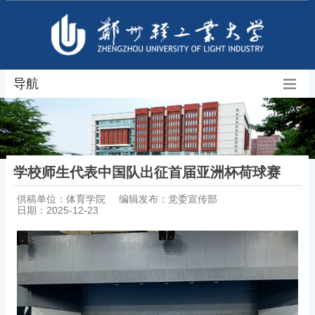
导航
学校师生代表中国队出征首届亚洲杯荷球赛
供稿单位：体育学院
编辑发布：党委宣传部
日期：2025-12-23