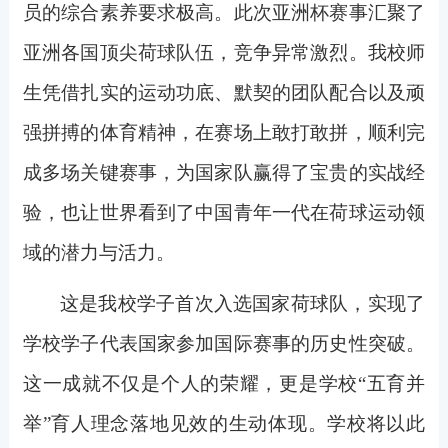
员的综合素养要求极高。此次亚洲杯赛事汇聚了
亚洲各国顶尖荷球队伍，竞争异常激烈。我校师
生凭借扎实的运动功底、默契的团队配合以及顽
强拼搏的体育精神，在赛场上敢打敢拼，顺利完
成多场关键赛事，为国家队赢得了宝贵的实战经
验，也让世界看到了中国青年一代在荷球运动领
域的潜力与活力。
这是我校学子首次入选国家荷球队，实现了
学校学子代表国家参加国际赛事的历史性突破。
这一成就不仅是个人的荣耀，更是学校“五育并
举”育人理念落地见效的生动体现。学校将以此