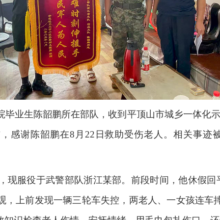
院毕业生陈韶鹏所在部队，收到平顶山市城乡一体化示
信，感谢陈韶鹏在8月22日救助受伤老人。相关事迹
伍，现服役于武警部队浙江某部。前段时间，他休假回平
观，上前发现一辆三轮车失控，两老人、一女孩连车