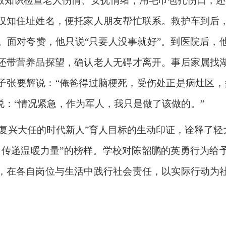
救知识检查老人伤情、安抚情绪，用毛巾包扎伤口，还请
仅知住址姓名，便托家人朋友帮忙联系。救护车到后
。面对夸赞，他只说“只要人没事就好”。到医院后，
还带营养品探望，确认老人无碍才离开。事后家属找
子张要辉说：“俺爸得过脑梗死，受伤处正是病灶区，多
：“情况紧急，作为军人，我只是做了该做的。”
复兴大任的时代新人”育人目标的生动印证，诠释了轻
、传递温暖力量”的榜样。学校对陈韶鹏的英勇行为给
，在各自岗位与生活中践行社会责任，以实际行动为