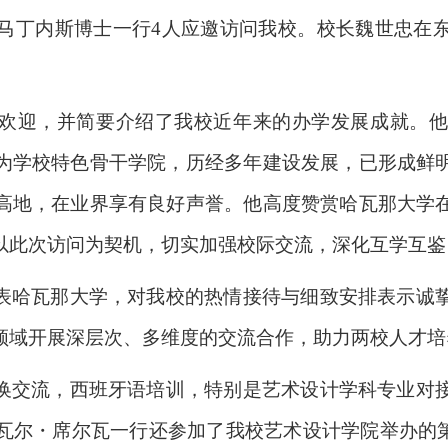
马丁内斯博士一行
4
人应邀访问我校。校长魏世忠在
欢迎，并简要介绍了我校近年来的办学发展成就。他
为学校特色骨干学院，历经多年建设发展，已形成鲜
高地，在业界享有良好声誉。他高度赞赏哈瓦那大学
以此次访问为契机，切实加强校际交流，深化互学互鉴
表哈瓦那大学，对我校的热情接待与细致安排表示诚
领域开展深层次、多维度的交流合作，助力两校人才培
换交流，西班牙语培训，特别是艺术设计学科专业对
瓦尔
・
席尔瓦一行还参加了我校艺术设计学院举办的第