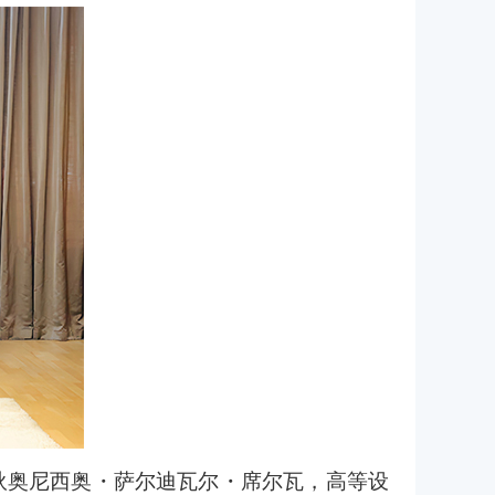
狄奥尼西奥
・
萨尔迪瓦尔
・
席尔瓦，高等设