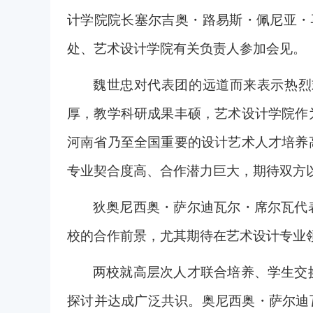
计学院院长塞尔吉奥
・
路易斯
・
佩尼亚
・
处、艺术设计学院有关负责人参加会见。
魏世忠对代表团的远道而来表示热烈
厚，教学科研成果丰硕，艺术设计学院作
河南省乃至全国重要的设计艺术人才培养
专业契合度高、合作潜力巨大，期待双方
狄奥尼西奥
・
萨尔迪瓦尔
・
席尔瓦
代
校的合作前景，尤其期待在艺术设计专业
两校就高层次人才联合培养、学生交
探讨并达成广泛共识。奥尼西奥
・
萨尔迪