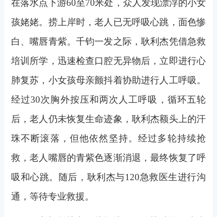
在落水点下游60至70米处，众人发现漂浮的小女
孩姥姥。捞上岸时，老人已无呼吸心跳，面色惨
白、嘴唇青紫。千钧一发之际，耿利杰凭借急救
培训所学，迅速检查口腔无异物后，立即进行心
肺复苏，小女孩母亲颤抖着协助进行人工呼吸。
经过30次胸外按压和两次人工呼吸，循环五轮
后，老人仍未恢复生命迹象，耿利杰额头上的汗
珠不断滚落，但他依然坚持。经过多轮持续抢
救，老人嘴唇的青紫色逐渐消退，最终恢复了呼
吸和心跳。随后，耿利杰与120急救医生进行沟
通，等待专业救援。