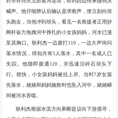
封市祥符区北部黄河堤坝，听到西边传来微弱哭
喊声。他仔细辨认后确认是求救声，便立刻向坝
头跑去，当他冲到坝头，看见一名救援者正用抄
网杆奋力拖拽河中挣扎的小女孩妈妈，河水已漫
至其胸口。耿利杰一边拨打110，一边大声询问
落水情况，得知共有3人落水，其中一名成人已
失踪。他随即拨通120，并迅速沿碎石坝头下
行。很快，小女孩妈妈被拉上岸。当时7岁女孩
先落水，姥姥和妈妈施救时也坠入河中，姥姥瞬
间被河水吞噬。
耿利杰根据水流方向果断提议向下游搜寻，