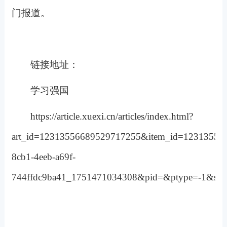
门报道。
链接地址：
学习强国
https://article.xuexi.cn/articles/index.html?
art_id=12313556689529717255&item_id=123135566
8cb1-4eeb-a69f-
744ffdc9ba41_1751471034308&pid=&ptype=-1&sour