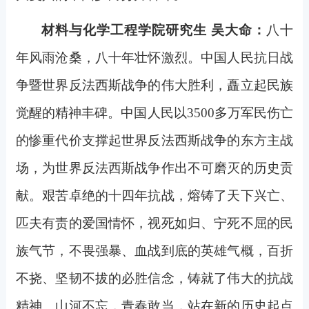
材料与化学工程学院研究生 吴大命：
八十
年风雨沧桑，八十年壮怀激烈。中国人民抗日战
争暨世界反法西斯战争的伟大胜利，矗立起民族
觉醒的精神丰碑。中国人民以3500多万军民伤亡
的惨重代价支撑起世界反法西斯战争的东方主战
场，为世界反法西斯战争作出不可磨灭的历史贡
献。艰苦卓绝的十四年抗战，熔铸了天下兴亡、
匹夫有责的爱国情怀，视死如归、宁死不屈的民
族气节，不畏强暴、血战到底的英雄气概，百折
不挠、坚韧不拔的必胜信念，铸就了伟大的抗战
精神。山河不忘，青春敢当，站在新的历史起点